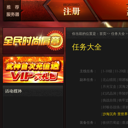
你当前的位置是：
首页
>> 任务大全 
任务大全
主线任务：
|
1-10级
|
11-20级
副本任务：
|
北山猎苑
|
琅琊
|
月光宝盒
|
溟海
|
幻武晶洞
|
帝陵
|
挑战自我
|
铁牢
|
封喉谷战场
|
溶
|
沙海沉舟·里世界
装备任务：
|
收伏巴蜀盗
|
鹿