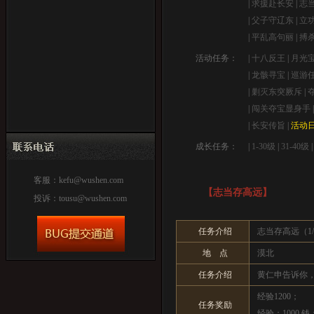
|
求援赴长安
|
志
|
父子守辽东
|
立
|
平乱高句丽
|
搏
活动任务：
|
十八反王
|
月光
|
龙骸寻宝
|
巡游
|
剿灭东突厥斥
|
|
闯关夺宝显身手
|
长安传旨
|
活动
成长任务：
|
1-30级
|
31-40级
客服：
kefu@wushen.com
【志当存高远】
投诉：
tousu@wushen.com
任务介绍
志当存高远（1/
地 点
漠北
任务介绍
黄仁申告诉你
经验1200；
任务奖励
经验：1000 钱