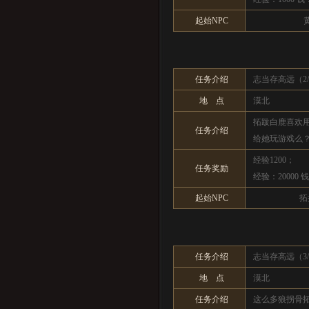
起始NPC
任务介绍
志当存高远（2/
地 点
漠北
拓跋白鹿喜欢
任务介绍
给她玩游戏么
经验1200；
任务奖励
经验：20000 
起始NPC
拓
任务介绍
志当存高远（3/
地 点
漠北
任务介绍
这么多狼拐骨