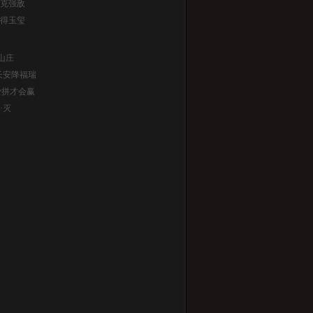
克强敌
得玉玺
山庄
长安降福瑞
爱拼才会赢
·灭