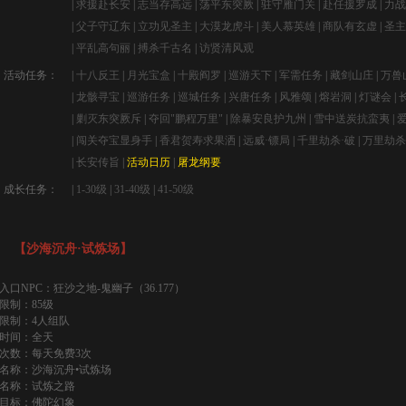
|
求援赴长安
|
志当存高远
|
荡平东突厥
|
驻守雁门关
|
赴任援罗成
|
力战
|
父子守辽东
|
立功见圣主
|
大漠龙虎斗
|
美人慕英雄
|
商队有玄虚
|
圣主
|
平乱高句丽
|
搏杀千古名
|
访贤清风观
活动任务：
|
十八反王
|
月光宝盒
|
十殿阎罗
|
巡游天下
|
军需任务
|
藏剑山庄
|
万兽
|
龙骸寻宝
|
巡游任务
|
巡城任务
|
兴唐任务
|
风雅颂
|
熔岩洞
|
灯谜会
|
|
剿灭东突厥斥
|
夺回"鹏程万里"
|
除暴安良护九州
|
雪中送炭抗蛮夷
|
|
闯关夺宝显身手
|
香君贺寿求果洒
|
远威·镖局
|
千里劫杀·破
|
万里劫杀
|
长安传旨
|
活动日历
|
屠龙纲要
成长任务：
|
1-30级
|
31-40级
|
41-50级
【沙海沉舟·试炼场】
入口NPC：狂沙之地-鬼幽子（36.177）
限制：85级
限制：4人组队
时间：全天
次数：每天免费3次
名称：沙海沉舟•试炼场
名称：试炼之路
目标：佛陀幻象