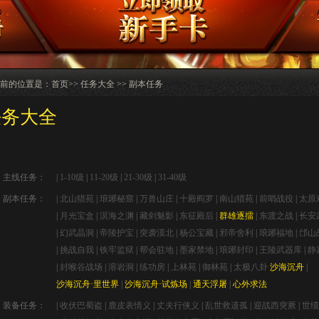
前的位置是：
首页
>> 任务大全 >> 副本任务
任务大全
主线任务：
|
1-10级
|
11-20级
|
21-30级
|
31-40级
副本任务：
|
北山猎苑
|
琅琊秘窟
|
万兽山庄
|
十殿阎罗
|
南山猎苑
|
前哨战役
|
太原
|
月光宝盒
|
溟海之渊
|
藏剑魅影
|
东征殿后
|
群雄逐擂
|
东渡之战
|
长安
|
幻武晶洞
|
帝陵护宝
|
突袭漠北
|
杨公宝藏
|
邪帝舍利
|
琅琊福地
|
邙山
|
挑战自我
|
铁牢监狱
|
帮会驻地
|
墨家禁地
|
琅琊封印
|
王陵武器库
|
静
|
封喉谷战场
|
溶岩洞
|
练功房
|
上林苑
|
御林苑
|
太极八卦
沙海沉舟
|
沙海沉舟·里世界
|
沙海沉舟·试炼场
|
通天浮屠
|
心外求法
装备任务：
|
收伏巴蜀盗
|
鹿皮表情义
|
丈夫行侠义
|
乱世救遗孤
|
迎战西突厥
|
世绩