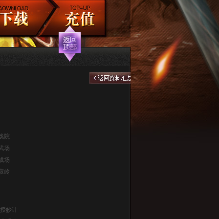
戏院
武场
战场
寂岭
授妙计