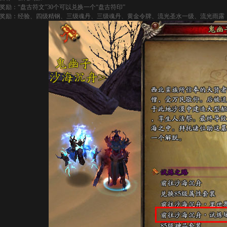
奖励：“盘古符文”30个可以兑换一个“盘古符印”
奖励：经验、四级精钢、三级魂丹、三级魂丹、黄金令牌、流光圣水一级、流光雨露