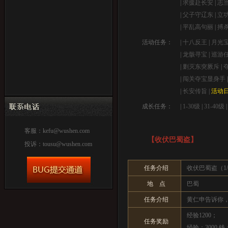
|
求援赴长安
|
志
|
父子守辽东
|
立
|
平乱高句丽
|
搏
活动任务：
|
十八反王
|
月光
|
龙骸寻宝
|
巡游
|
剿灭东突厥斥
|
|
闯关夺宝显身手
|
长安传旨
|
活动
成长任务：
|
1-30级
|
31-40级
客服：
kefu@wushen.com
【收伏巴蜀盗】
投诉：
tousu@wushen.com
任务介绍
收伏巴蜀盗（1/
地 点
巴蜀
任务介绍
黄仁申告诉你
经验1200；
任务奖励
经验：3000 钱