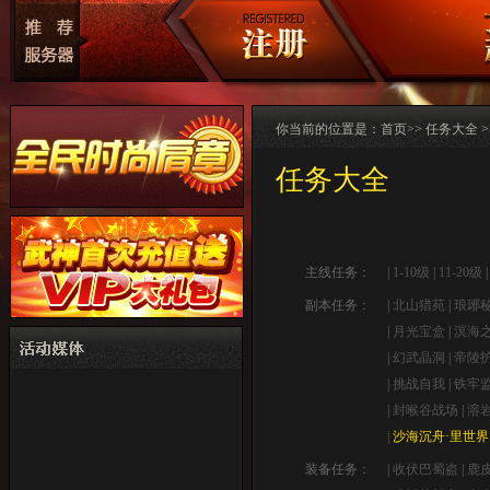
你当前的位置是：
首页
>> 任务大全 
任务大全
主线任务：
|
1-10级
|
11-20级
副本任务：
|
北山猎苑
|
琅琊
|
月光宝盒
|
溟海
|
幻武晶洞
|
帝陵
|
挑战自我
|
铁牢
|
封喉谷战场
|
溶
|
沙海沉舟·里世界
装备任务：
|
收伏巴蜀盗
|
鹿