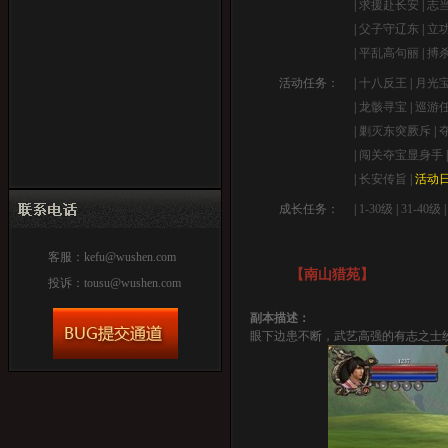
|
求援赴长安
|
志
|
父子守辽东
|
立
|
平乱高句丽
|
搏
活动任务：
|
十八反王
|
月光
|
龙骸寻宝
|
巡游
|
剿灭东突厥斥
|
|
闯关夺宝显身手
|
长安传旨
|
活动
成长任务：
|
1-30级
|
31-40级
客服：
kefu@wushen.com
【南山猎苑】
投诉：
tousu@wushen.com
副本描述：
眼下边患不断，武艺高强的有志之士