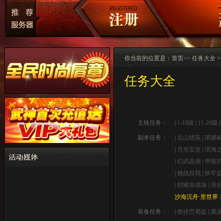
你当前的位置是：
首页
>> 任务大全 
任务大全
主线任务：
|
1-10级
|
11-20级
副本任务：
|
北山猎苑
|
琅琊
|
月光宝盒
|
溟海
|
幻武晶洞
|
帝陵
|
挑战自我
|
铁牢
|
封喉谷战场
|
溶
沙海沉舟·里世界
装备任务：
|
收伏巴蜀盗
|
鹿