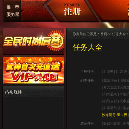
你当前的位置是：
首页
>> 任务大全 
任务大全
主线任务：
|
1-10级
|
11-20级
副本任务：
|
北山猎苑
|
琅琊
|
月光宝盒
|
溟海
|
幻武晶洞
|
帝陵
|
挑战自我
|
铁牢
|
封喉谷战场
|
溶
沙海沉舟·里世界
装备任务：
|
收伏巴蜀盗
|
鹿