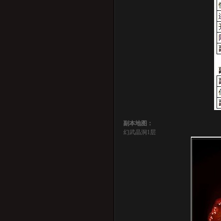
副本地图：
幻武晶洞1层