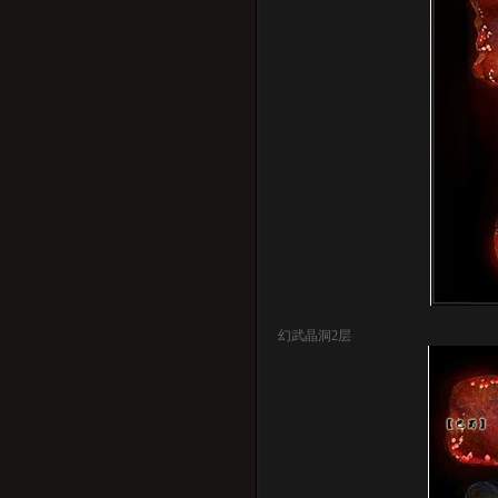
幻武晶洞2层