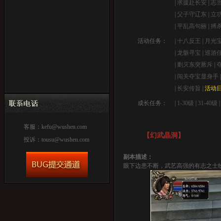
|
求援赴长安
|
志
|
父子守辽东
|
立
|
平乱高句丽
|
搏
活动任务：
|
十八反王
|
月光
|
龙骸寻宝
|
巡游
|
剿灭东突厥斥
|
|
闯关夺宝显身手
|
长安传旨
|
活动
成长任务：
|
1-30级
|
31-40级
客服：
kefu@wushen.com
【幻武晶洞】
投诉：
tousu@wushen.com
副本描述：
眼下边患不断，武艺高强的有志之士