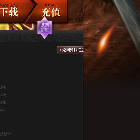
戏院
武场
战场
寂岭
授妙计