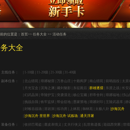
前的位置是：
首页
>> 任务大全 >> 活动任务
任务大全
主线任务：
|
1-10级
|
11-20级
|
21-30级
|
31-40级
副本任务：
|
北山猎苑
|
琅琊秘窟
|
万兽山庄
|
十殿阎罗
|
南山猎苑
|
前哨战役
|
太原
|
月光宝盒
|
溟海之渊
|
藏剑魅影
|
东征殿后
|
群雄逐擂
|
东渡之战
|
长安
|
幻武晶洞
|
帝陵护宝
|
突袭漠北
|
杨公宝藏
|
邪帝舍利
|
琅琊福地
|
邙山
|
挑战自我
|
铁牢监狱
|
帮会驻地
|
墨家禁地
|
琅琊封印
|
王陵武器库
|
静
|
封喉谷战场
|
溶岩洞
|
练功房
|
上林苑
|
御林苑
|
太极八卦
|
沙海沉舟
|
沙海沉舟·里世界
|
沙海沉舟·试炼场
|
通天浮屠
装备任务：
|
收伏巴蜀盗
|
鹿皮表情义
|
丈夫行侠义
|
乱世救遗孤
|
迎战西突厥
|
世绩