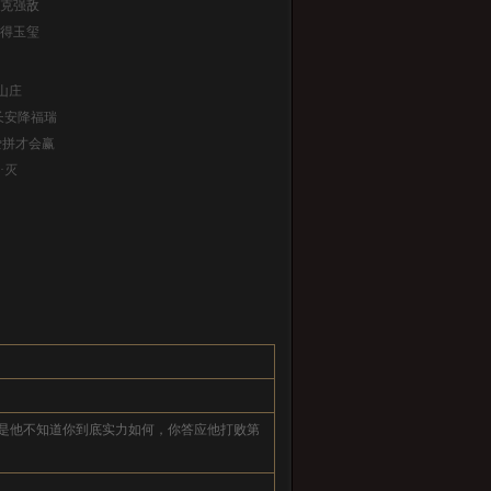
克强敌
得玉玺
山庄
长安降福瑞
爱拼才会赢
·灭
是他不知道你到底实力如何，你答应他打败第