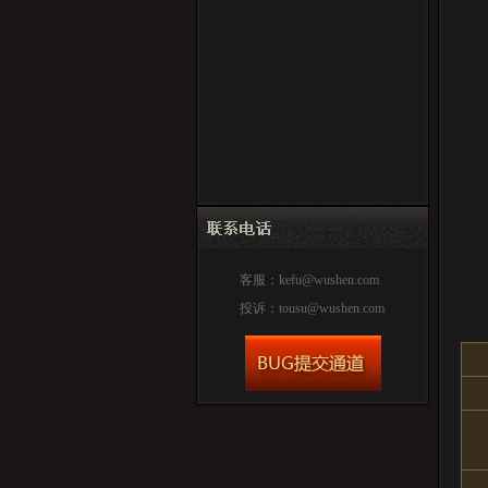
客服：
kefu@wushen.com
投诉：
tousu@wushen.com