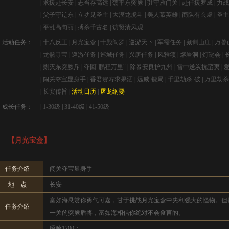
|
求援赴长安
|
志当存高远
|
荡平东突厥
|
驻守雁门关
|
赴任援罗成
|
力战
|
父子守辽东
|
立功见圣主
|
大漠龙虎斗
|
美人慕英雄
|
商队有玄虚
|
圣主
|
平乱高句丽
|
搏杀千古名
|
访贤清风观
活动任务：
|
十八反王
|
月光宝盒
|
十殿阎罗
|
巡游天下
|
军需任务
|
藏剑山庄
|
万兽
|
龙骸寻宝
|
巡游任务
|
巡城任务
|
兴唐任务
|
风雅颂
|
熔岩洞
|
灯谜会
|
|
剿灭东突厥斥
|
夺回"鹏程万里"
|
除暴安良护九州
|
雪中送炭抗蛮夷
|
|
闯关夺宝显身手
|
香君贺寿求果洒
|
远威·镖局
|
千里劫杀·破
|
万里劫杀
|
长安传旨
|
活动日历
|
屠龙纲要
成长任务：
|
1-30级
|
31-40级
|
41-50级
【月光宝盒】
任务介绍
闯关夺宝显身手
地 点
长安
富如海悬赏你勇气可嘉，甘于挑战月光宝盒中失利强大的怪物。但
任务介绍
一关的突厥盾将，富如海相信你绝对不会食言的。
经验1200；