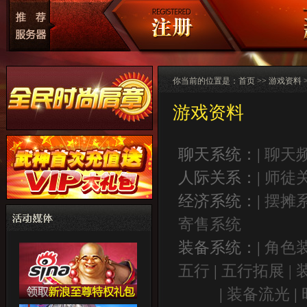
你当前的位置是：
首页
>>
游戏资料
游戏资料
聊天系统：|
聊天
人际关系：|
师徒
经济系统：|
摆摊
寄售系统
装备系统：|
角色
五行
|
五行拓展 |
|
装备流光
|