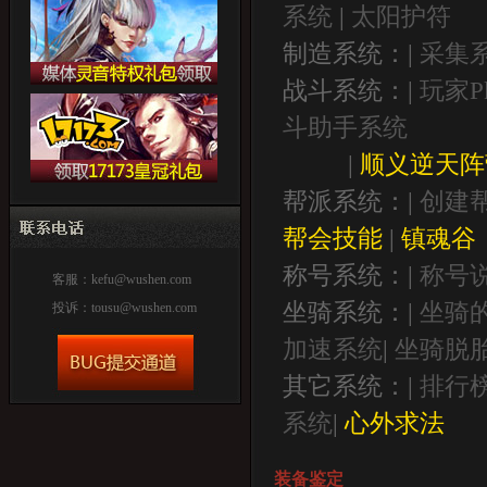
系统
|
太阳护符
制造系统：|
采集
战斗系统：|
玩家P
斗助手系统
|
顺义逆天阵
帮派系统：|
创建
帮会技能
|
镇魂谷
称号系统：|
称号
客服：
kefu@wushen.com
坐骑系统：|
坐骑
投诉：
tousu@wushen.com
加速系统
|
坐骑脱
其它系统：|
排行
系统
|
心外求法
装备鉴定