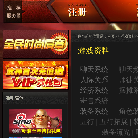
你当前的位置是：
首页
>>
游戏资料
游戏资料
聊天系统：|
聊天
人际关系：|
师徒
经济系统：|
摆摊
寄售系统
装备系统：|
角色
五行
|
五行拓展 |
|
装备流光
|