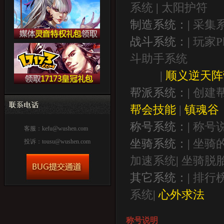
系统
|
太阳护符
制造系统：|
采集
战斗系统：|
玩家P
斗助手系统
|
顺义逆天阵
帮派系统：|
创建
帮会技能
|
镇魂谷
称号系统：|
称号
客服：
kefu@wushen.com
坐骑系统：|
坐骑
投诉：
tousu@wushen.com
加速系统
|
坐骑脱
其它系统：|
排行
系统
|
心外求法
称号说明