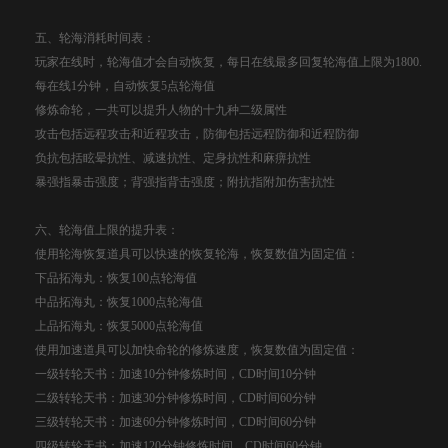
五、轮海消耗时间表：
玩家在线时，轮海值才会自动恢复，每日在线最多回复轮海值上限为1800.
每在线1分钟，自动恢复5点轮海值
修炼命轮，一共可以提升人物的十九种二级属性
攻击包括远程攻击和近程攻击，防御包括远程防御和近程防御
负抗包括眩晕抗性、减速抗性、定身抗性和麻痹抗性
暴强指暴击强度；背强指背击强度；附抗指附加伤害抗性
六、轮海值上限的提升表：
使用轮海恢复道具可以快速的恢复轮海，恢复数值为固定值：
下品拓海丸：恢复100点轮海值
中品拓海丸：恢复1000点轮海值
上品拓海丸：恢复5000点轮海值
使用加速道具可以加快命轮的修炼速度，恢复数值为固定值：
一级转轮天书：加速10分钟修炼时间，CD时间10分钟
二级转轮天书：加速30分钟修炼时间，CD时间60分钟
三级转轮天书：加速60分钟修炼时间，CD时间60分钟
四级转轮天书：加速120分钟修炼时间，CD时间60分钟