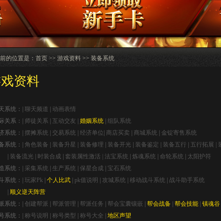
前的位置是：
首页
>>
游戏资料
>> 装备系统
游戏资料
天系统：|
聊天频道
|
动画表情
际关系：|
师徒关系
|
互动交友
|
婚姻系统
|
组队系统
济系统：|
摆摊系统
|
交易系统
|
经济单位
|
商店买卖
|
商城系统
|
金锭寄售系统
备系统：|
角色装备
|
装备升星
|
装备修理
|
装备开光
|
装备鉴定
|
装备五行
|
五行拓展 |
|
装备流光
|
时装合成
|
套装属性激活 |
法宝系统
|
炼魂系统
|
命轮系统
|
太阳护符
造系统：|
采集系统
|
生产系统
|
保星合成
|
宝石系统
斗系统：|
玩家Pk
|
个人比武
|
pk值说明
|
攻城系统
|
移动战斗系统
|
战斗助手系统
|
顺义逆天阵营
派系统：|
创建帮派
|
帮派管理
|
帮派任务
|
帮会宝囊镶嵌
|
帮会战备
|
帮会技能
|
镇魂谷
号系统：|
称号说明
|
称号类型
|
称号大全
|
地区声望