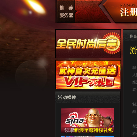
你当
聊
人
经
装
制
战
帮
称