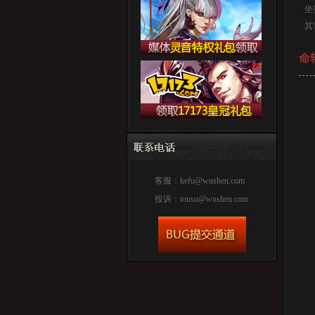
坐
其
命
客服：
kefu@wushen.com
投诉：
tousu@wushen.com