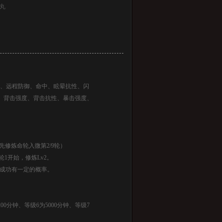
丸
御、远程防御、命中、眩晕抗性、闪
、背击强度、背击抗性、暴击强度、
修炼命轮入微第2/9轮）
1开始，修炼Lv2。
炼成功有一定的概率。
00分钟、等级6为5000分钟、等级7