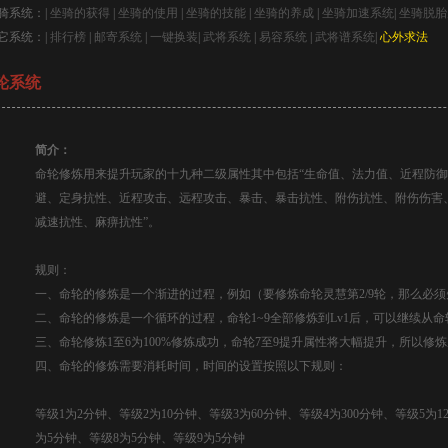
骑系统：|
坐骑的获得
|
坐骑的使用
|
坐骑的技能
|
坐骑的养成
|
坐骑加速系统
|
坐骑脱胎
它系统：|
排行榜
|
邮寄系统
|
一键换装
|
武将系统
|
易容系统
|
武将谱系统
|
心外求法
轮系统
简介：
命轮修炼用来提升玩家的十九种二级属性其中包括“生命值、法力值、近程防
避、定身抗性、近程攻击、远程攻击、暴击、暴击抗性、附伤抗性、附伤伤害
减速抗性、麻痹抗性”。
规则：
一、命轮的修炼是一个渐进的过程，例如（要修炼命轮灵慧第2/9轮，那么必须先
二、命轮的修炼是一个循环的过程，命轮1~9全部修炼到Lv1后，可以继续从命轮
三、命轮修炼1至6为100%修炼成功，命轮7至9提升属性将大幅提升，所以修
四、命轮的修炼需要消耗时间，时间的设置按照以下规则：
等级1为2分钟、等级2为10分钟、等级3为60分钟、等级4为300分钟、等级5为12
为5分钟、等级8为5分钟、等级9为5分钟