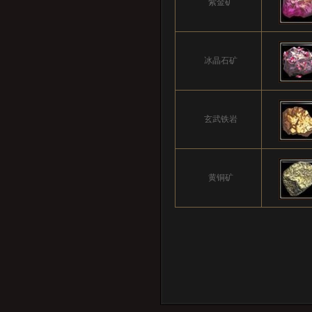
紫金矿
冰晶石矿
玄武铁岩
黄铜矿