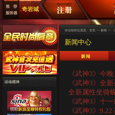
奇岩城
你当前的位置是：
首页
>>
新闻
>>
新闻中心
《武神3》今晚
《武神3》全
全新属性坐骑
《武神3》十一欢
《武神3》9.2