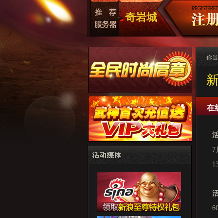
奇岩城
你当
在
7
1