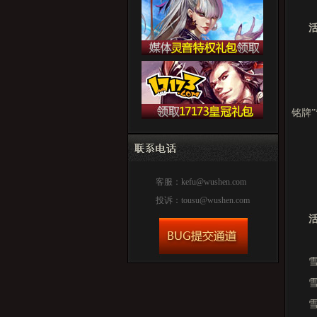
铭牌
客服：
kefu@wushen.com
投诉：
tousu@wushen.com