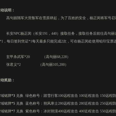
活动说明：
高句丽隋军大营叛军在雪原肆起，为了百姓的安全，杨正闵将军号召
长安NPC杨正闵（长安191，440）接取任务，接取任务后前往高句丽
”*1，每日签到凭证*1每天最多只能完成2次，可在杨正闵处使用铅印宝票
玄甲杀武军*20 （高句丽68,228）
张君义*2 （高句丽105,200）
活动奖励：
雪域铭牌
*3
兑换 绿色称号：踏雪行客100远程攻击 100近程攻击 150远程防
雪域铭牌
*5
兑换 蓝色称号：朔风寒士280远程攻击 280近程攻击 250远程防
雪域铭牌
*7
兑换 紫色称号：冰封朔漠400远程攻击 400近程攻击 550远程防