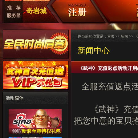
奇岩城
你当前的位置是：
首页
>>
新闻
>>
新闻中心
《武神》充值返点活动开启(10.1
全服充值返点
《武神》充值
把您中意的宝贝