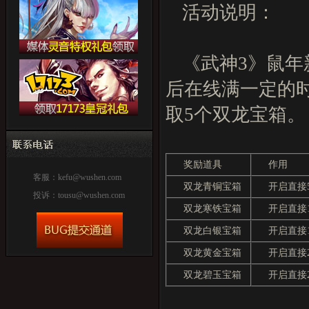
活动说明：
《武神3》鼠
后在线满一定的
取5个双龙宝箱。
奖励道具
作用
客服：
kefu@wushen.com
双龙青铜宝箱
开启直接
投诉：
tousu@wushen.com
双龙寒铁宝箱
开启直接
双龙白银宝箱
开启直接
双龙黄金宝箱
开启直接
双龙碧玉宝箱
开启直接