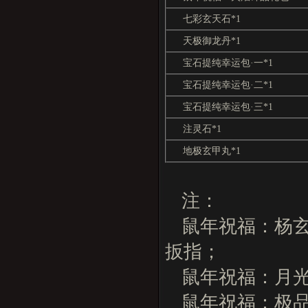
七彩玄天石*1
天极御龙丹*1
宝石提纯幸运包·一*1
宝石提纯幸运包·二*1
宝石提纯幸运包·三*1
注灵石*1
地极玄甲丸*1
注：
鼠年祝福：杨
扳指；
鼠年祝福：月光
鼠年祝福：极