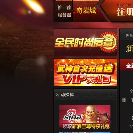
奇岩城
你当
全
瞻一
2