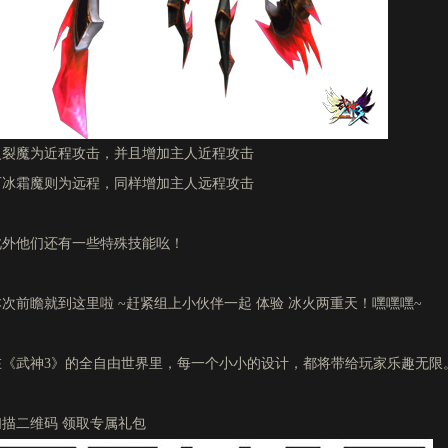
火裂魔为近程攻击，并且增加主人近程攻击
而冰霜魔则为远程，同样增加主人远程攻击
此外他们还有一些特殊技能吆！
本次前瞻就到这里啦 ~赶紧组上小伙伴一起 体验 冰火两重天！嘿嘿嘿~
在《武神3》的全自由世界里，每一个小小的设计，都将带给玩家乐趣无限
扫描二维码 领取专属礼包