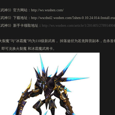
武神3》官方网站：http://ws.wushen.com/
武神3》下载地址：http://wscdnd2.wushen.com/5shen-0.10.24.014-Install.ex
《武神3》新手卡领取地址：
http://ws.wushen.com/article/1/201405/27891400
“火裂魔”与“冰霜魔”均为110级新武将， 掉落途径为若羌阵营副本，击杀首领
，即可兑换火裂魔 和冰霜魔武将卡。