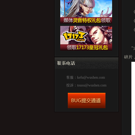
《
《
碎片
客服：
kefu@wushen.com
投诉：
tousu@wushen.com